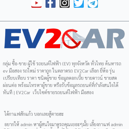
Y
F
I
T
T
o
a
n
w
e
u
c
s
i
l
t
e
t
t
e
u
b
a
t
g
b
o
g
e
r
e
o
r
r
a
กลุ่ม ซื้อ-ขาย ผู้ใช้ รถยนต์ไฟฟ้า (EV) ทุกจังหวัด ทั่วไทย ค้นหารถ
k
a
m
ev มือสอง รถใหม่ ราคาถูก ในตลาดรถ EV2Car เลือก ยี่ห้อ รุ่น
เปรียบเทียบ ราคา ชนิดผู้ขาย ข้อมูลดอกเบี้ย ขายดาวน์ ขายสด
-
m
ผ่อนต่อ พร้อมโทรหาผู้ขาย หรือรับข้อมูลรถยนต์ที่กำลังสนใจได้
f
ทันที | EV2Car เว็บไซต์ขายรถยนต์ไฟฟ้า มือสอง
ได้กาแฟสักแก้ว บอกเลยสู้ตายฮะ
อยากให้ admin หาผู้สนใจมาดูรถคุณเยอะๆมั้ย เลี้ยงกาแฟ admin