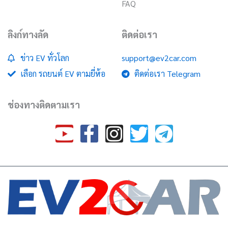
FAQ
ลิงก์ทางลัด
ติดต่อเรา
ข่าว EV ทั่วโลก
support@ev2car.com
เลือก รถยนต์ EV ตามยี่ห้อ
ติดต่อเรา Telegram
ช่องทางติดตามเรา
Y
F
I
T
T
o
a
n
w
e
u
c
s
i
l
t
e
t
t
e
u
b
a
t
g
b
o
g
e
r