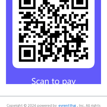
Copyright ©
2026
powered by
evrentthai
, Inc. All rights