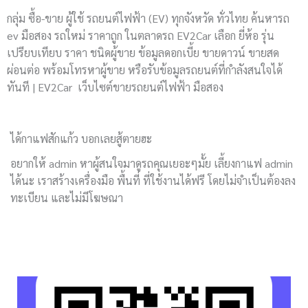
e
o
r
r
a
กลุ่ม ซื้อ-ขาย ผู้ใช้ รถยนต์ไฟฟ้า (EV) ทุกจังหวัด ทั่วไทย ค้นหารถ
k
a
m
ev มือสอง รถใหม่ ราคาถูก ในตลาดรถ EV2Car เลือก ยี่ห้อ รุ่น
เปรียบเทียบ ราคา ชนิดผู้ขาย ข้อมูลดอกเบี้ย ขายดาวน์ ขายสด
-
m
ผ่อนต่อ พร้อมโทรหาผู้ขาย หรือรับข้อมูลรถยนต์ที่กำลังสนใจได้
f
ทันที | EV2Car เว็บไซต์ขายรถยนต์ไฟฟ้า มือสอง
ได้กาแฟสักแก้ว บอกเลยสู้ตายฮะ
อยากให้ admin หาผู้สนใจมาดูรถคุณเยอะๆมั้ย เลี้ยงกาแฟ admin
ได้นะ เราสร้างเครื่องมือ พื้นที่ ที่ใช้งานได้ฟรี โดยไม่จำเป็นต้องลง
ทะเบียน และไม่มีโฆษณา