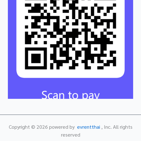
Copyright ©
2026
powered by
evrentthai
, Inc. All rights
reserved