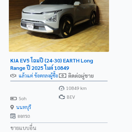
BYD ATTO 3 Extended
BYD ATTO 3 Standard
BYD Dolphin Extended Range
BYD Dolphin Standard Range
MG EP EV 2022
MG ES
MG Maxus9
KIA EV5 โฉมปี (24-30) EARTH Long
MG ZS EV SUV
Range ปี 2025 ไมล์ 10849
mg4 electric D
ติดต่อผู่ขาย
แล้วแต่ ข้อตกลงผู้ซื้อ
mg4 electric X
Neta v
10849 km
Nissan Leaf
BEV
Soh
ORA Good Cat 400 Pro
นนทบุรี
ORA Good Cat 400 Tech
ออกรถ
ORA Good Cat 500 Ultra
ORA Good Cat GT 2022
ขายแบบอื่น