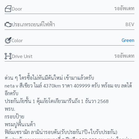
รออัพเดท
Door
BEV
ประเภทรถยนต์ไฟฟ้า
Green
Color
รออัพเดท
Drive Unit
ด่วน ๆ ใครซื้อไม่ทันมีคันใหม่ เข้ามาแล้วครับ
neta v สีเขียว ไมล์ 4370km ราคา 409999 ครับ พร้อม จบ ลดได้
อีกครับ
ประกันภัยชั้น 1 คุ้มภัยโตเกียวมารีนถึง 1 ธันวา 2568
พรบ.
กรอบป้าย
พรมปูพื้นเนต้า
ฟิล์มเซรามิก ลามิน่ารอบคัน(รับประกัน7ปี+ใบรับประกัน)