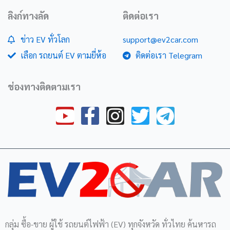
ลิงก์ทางลัด
ติดต่อเรา
ข่าว EV ทั่วโลก
support@ev2car.com
เลือก รถยนต์ EV ตามยี่ห้อ
ติดต่อเรา Telegram
ช่องทางติดตามเรา
Y
F
I
T
T
o
a
n
w
e
u
c
s
i
l
t
e
t
t
e
u
b
a
t
g
b
o
g
e
r
e
o
r
r
a
กลุ่ม ซื้อ-ขาย ผู้ใช้ รถยนต์ไฟฟ้า (EV) ทุกจังหวัด ทั่วไทย ค้นหารถ